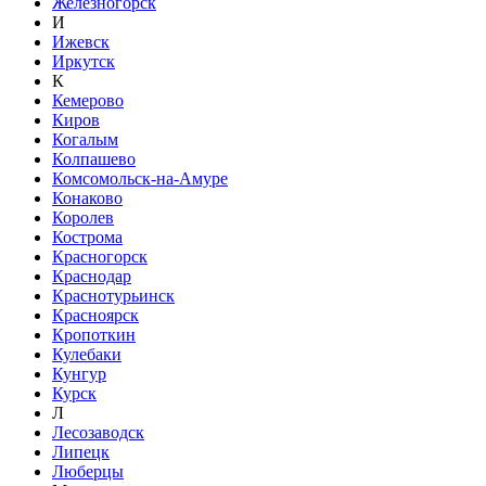
Железногорск
И
Ижевск
Иркутск
К
Кемерово
Киров
Когалым
Колпашево
Комсомольск-на-Амуре
Конаково
Королев
Кострома
Красногорск
Краснодар
Краснотурьинск
Красноярск
Кропоткин
Кулебаки
Кунгур
Курск
Л
Лесозаводск
Липецк
Люберцы