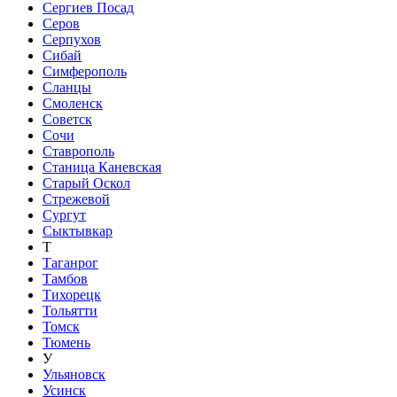
Сергиев Посад
Серов
Серпухов
Сибай
Симферополь
Сланцы
Смоленск
Советск
Сочи
Ставрополь
Станица Каневская
Старый Оскол
Стрежевой
Сургут
Сыктывкар
Т
Таганрог
Тамбов
Тихорецк
Тольятти
Томск
Тюмень
У
Ульяновск
Усинск