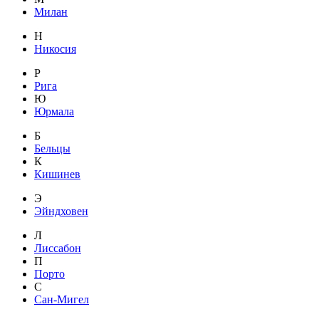
Милан
Н
Никосия
Р
Рига
Ю
Юрмала
Б
Бельцы
К
Кишинев
Э
Эйндховен
Л
Лиссабон
П
Порто
С
Сан-Мигел