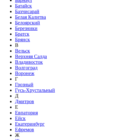
Барнаул
Батайск
Бахчисарай
Белая Калитва
Белоярский
Березники
Братск
Брянск
В
Вельск
Верхняя Салда
Владивосток
Волгоград
Воронеж
Г
Грозный
Гусь-Хрустальный
Д
Дмитров
Е
Евпатория
Ейск
Екатеринбург
Ефремов
Ж