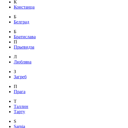
К
Констанца
Б
Белград
Б
Братислава
П
Прьевидза
Л
Любляна
З
Загреб
П
Прага
Т
Таллин
Тарту
S
Sarnia