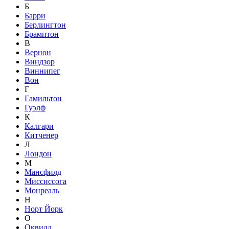
Б
Барри
Берлингтон
Брамптон
В
Вернон
Виндзор
Виннипег
Вон
Г
Гамильтон
Гуэлф
К
Калгари
Китченер
Л
Лондон
М
Мансфилд
Миссиссога
Монреаль
Н
Норт Йорк
О
Оквилл