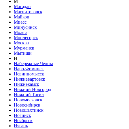
М
Магадан
Магнитогорск
Майкоп
Миасс
Минусинск
Можга
Мончегорск
Москва
Мурманск
Мытищи
Н
Набережные Челны
Наро-Фоминск
Невинномысск
Нижневартовск
Нижнекамск
Нижний Новгород
Нижний Тагил
Новомосковск
Новосибирск
Новошахтинск
Ногинск
Ноябрьск
Нягань