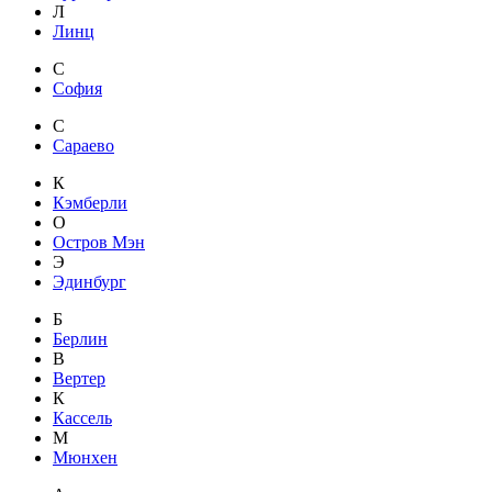
Л
Линц
С
София
С
Сараево
К
Кэмберли
О
Остров Мэн
Э
Эдинбург
Б
Берлин
В
Вертер
К
Кассель
М
Мюнхен