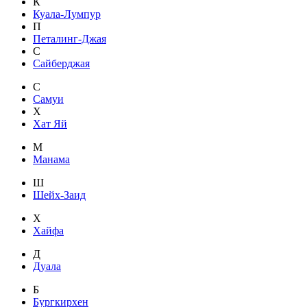
К
Куала-Лумпур
П
Петалинг-Джая
С
Сайберджая
С
Самуи
Х
Хат Яй
М
Манама
Ш
Шейх-Заид
Х
Хайфа
Д
Дуала
Б
Бургкирхен