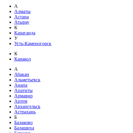
А
Алматы
Астана
Атырау
К
Караганда
У
Усть-Каменогорск
К
Каракол
А
Абакан
Альметьевск
Анапа
Апатиты
Армавир
Артем
Архангельск
Астрахань
Б
Балаково
Балашиха