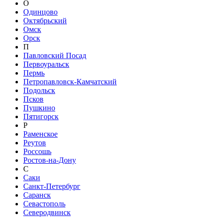
О
Одинцово
Октябрьский
Омск
Орск
П
Павловский Посад
Первоуральск
Пермь
Петропавловск-Камчатский
Подольск
Псков
Пушкино
Пятигорск
Р
Раменское
Реутов
Россошь
Ростов-на-Дону
С
Саки
Санкт-Петербург
Саранск
Севастополь
Северодвинск