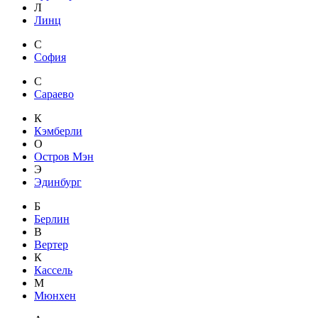
Л
Линц
С
София
С
Сараево
К
Кэмберли
О
Остров Мэн
Э
Эдинбург
Б
Берлин
В
Вертер
К
Кассель
М
Мюнхен