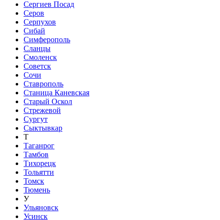
Сергиев Посад
Серов
Серпухов
Сибай
Симферополь
Сланцы
Смоленск
Советск
Сочи
Ставрополь
Станица Каневская
Старый Оскол
Стрежевой
Сургут
Сыктывкар
Т
Таганрог
Тамбов
Тихорецк
Тольятти
Томск
Тюмень
У
Ульяновск
Усинск