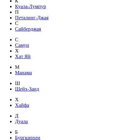
К
Куала-Лумпур
П
Петалинг-Джая
С
Сайберджая
С
Самуи
Х
Хат Яй
М
Манама
Ш
Шейх-Заид
Х
Хайфа
Д
Дуала
Б
Бургкирхен