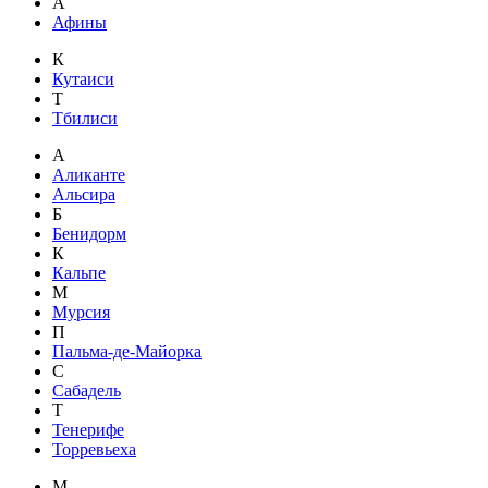
А
Афины
К
Кутаиси
Т
Тбилиси
А
Аликанте
Альсира
Б
Бенидорм
К
Кальпе
М
Мурсия
П
Пальма-де-Майорка
С
Сабадель
Т
Тенерифе
Торревьеха
М