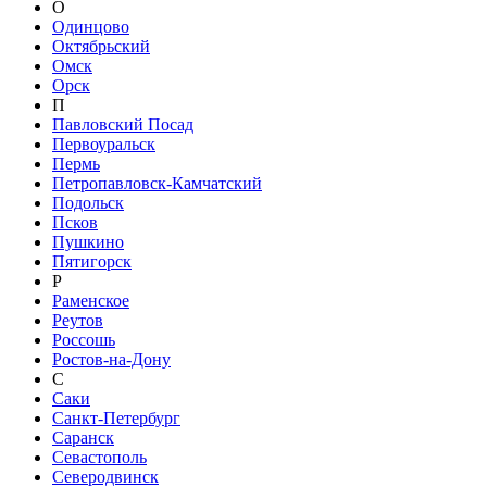
О
Одинцово
Октябрьский
Омск
Орск
П
Павловский Посад
Первоуральск
Пермь
Петропавловск-Камчатский
Подольск
Псков
Пушкино
Пятигорск
Р
Раменское
Реутов
Россошь
Ростов-на-Дону
С
Саки
Санкт-Петербург
Саранск
Севастополь
Северодвинск