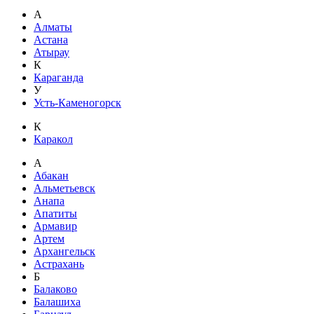
А
Алматы
Астана
Атырау
К
Караганда
У
Усть-Каменогорск
К
Каракол
А
Абакан
Альметьевск
Анапа
Апатиты
Армавир
Артем
Архангельск
Астрахань
Б
Балаково
Балашиха