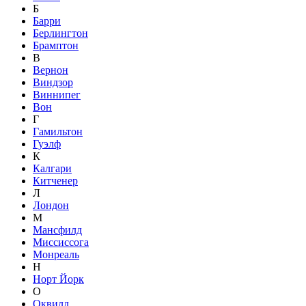
Б
Барри
Берлингтон
Брамптон
В
Вернон
Виндзор
Виннипег
Вон
Г
Гамильтон
Гуэлф
К
Калгари
Китченер
Л
Лондон
М
Мансфилд
Миссиссога
Монреаль
Н
Норт Йорк
О
Оквилл