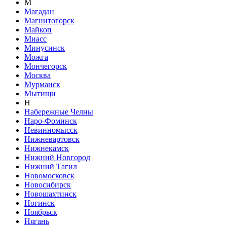
М
Магадан
Магнитогорск
Майкоп
Миасс
Минусинск
Можга
Мончегорск
Москва
Мурманск
Мытищи
Н
Набережные Челны
Наро-Фоминск
Невинномысск
Нижневартовск
Нижнекамск
Нижний Новгород
Нижний Тагил
Новомосковск
Новосибирск
Новошахтинск
Ногинск
Ноябрьск
Нягань