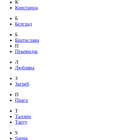
К
Констанца
Б
Белград
Б
Братислава
П
Прьевидза
Л
Любляна
З
Загреб
П
Прага
Т
Таллин
Тарту
S
Sarnia