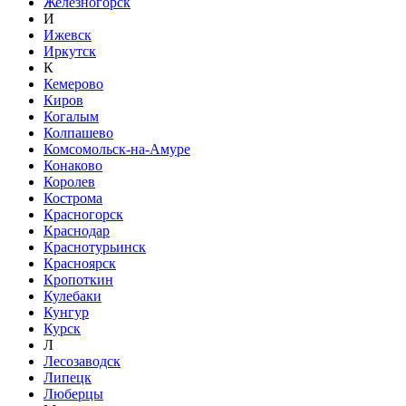
Железногорск
И
Ижевск
Иркутск
К
Кемерово
Киров
Когалым
Колпашево
Комсомольск-на-Амуре
Конаково
Королев
Кострома
Красногорск
Краснодар
Краснотурьинск
Красноярск
Кропоткин
Кулебаки
Кунгур
Курск
Л
Лесозаводск
Липецк
Люберцы