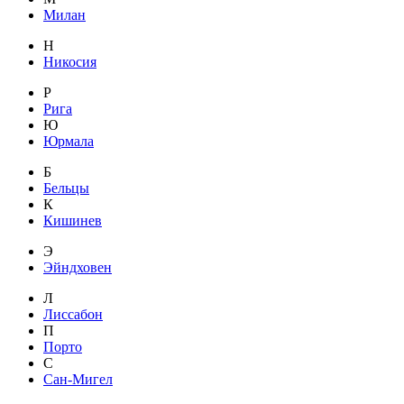
Милан
Н
Никосия
Р
Рига
Ю
Юрмала
Б
Бельцы
К
Кишинев
Э
Эйндховен
Л
Лиссабон
П
Порто
С
Сан-Мигел