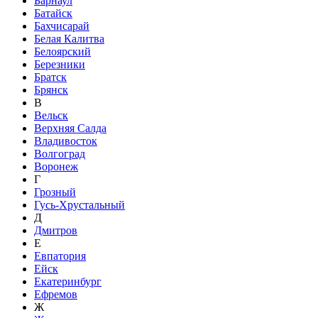
Барнаул
Батайск
Бахчисарай
Белая Калитва
Белоярский
Березники
Братск
Брянск
В
Вельск
Верхняя Салда
Владивосток
Волгоград
Воронеж
Г
Грозный
Гусь-Хрустальный
Д
Дмитров
Е
Евпатория
Ейск
Екатеринбург
Ефремов
Ж