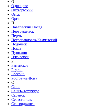
О
Одинцово
Октябрьский
Омск
Орск
П
Павловский Посад
Первоуральск
Пермь
Петропавловск-Камчатский
Подольск
Псков
Пушкино
Пятигорск
Р
Раменское
Реутов
Россошь
Ростов-на-Дону
С
Саки
Санкт-Петербург
Саранск
Севастополь
Северодвинск