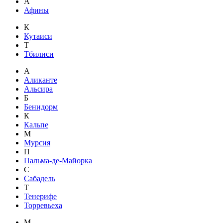
А
Афины
К
Кутаиси
Т
Тбилиси
А
Аликанте
Альсира
Б
Бенидорм
К
Кальпе
М
Мурсия
П
Пальма-де-Майорка
С
Сабадель
Т
Тенерифе
Торревьеха
М