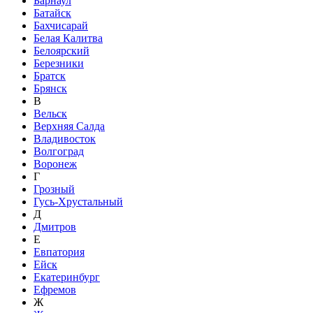
Барнаул
Батайск
Бахчисарай
Белая Калитва
Белоярский
Березники
Братск
Брянск
В
Вельск
Верхняя Салда
Владивосток
Волгоград
Воронеж
Г
Грозный
Гусь-Хрустальный
Д
Дмитров
Е
Евпатория
Ейск
Екатеринбург
Ефремов
Ж