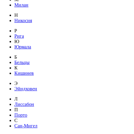
Милан
Н
Никосия
Р
Рига
Ю
Юрмала
Б
Бельцы
К
Кишинев
Э
Эйндховен
Л
Лиссабон
П
Порто
С
Сан-Мигел