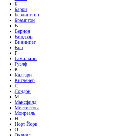
Б
Барри
Берлингтон
Брамптон
В
Вернон
Виндзор
Виннипег
Вон
Г
Гамильтон
Гуэлф
К
Калгари
Китченер
Л
Лондон
М
Мансфилд
Миссиссога
Монреаль
Н
Норт Йорк
О
Оквилл