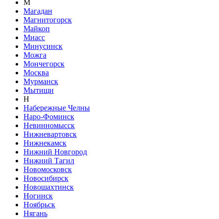
М
Магадан
Магнитогорск
Майкоп
Миасс
Минусинск
Можга
Мончегорск
Москва
Мурманск
Мытищи
Н
Набережные Челны
Наро-Фоминск
Невинномысск
Нижневартовск
Нижнекамск
Нижний Новгород
Нижний Тагил
Новомосковск
Новосибирск
Новошахтинск
Ногинск
Ноябрьск
Нягань