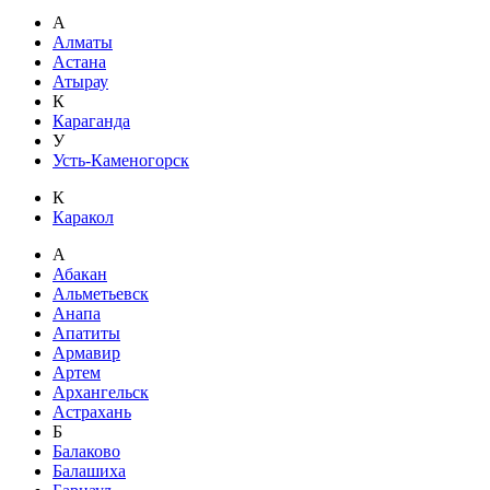
А
Алматы
Астана
Атырау
К
Караганда
У
Усть-Каменогорск
К
Каракол
А
Абакан
Альметьевск
Анапа
Апатиты
Армавир
Артем
Архангельск
Астрахань
Б
Балаково
Балашиха