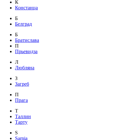
К
Констанца
Б
Белград
Б
Братислава
П
Прьевидза
Л
Любляна
З
Загреб
П
Прага
Т
Таллин
Тарту
S
Sarnia