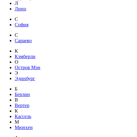
Л
Линц
С
София
С
Сараево
К
Кэмберли
О
Остров Мэн
Э
Эдинбург
Б
Берлин
В
Вертер
К
Кассель
М
Мюнхен