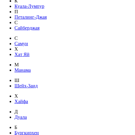
К
Куала-Лумпур
П
Петалинг-Джая
С
Сайберджая
С
Самуи
Х
Хат Яй
М
Манама
Ш
Шейх-Заид
Х
Хайфа
Д
Дуала
Б
Бургкирхен