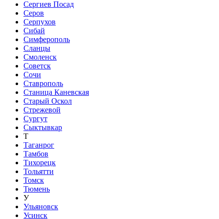
Сергиев Посад
Серов
Серпухов
Сибай
Симферополь
Сланцы
Смоленск
Советск
Сочи
Ставрополь
Станица Каневская
Старый Оскол
Стрежевой
Сургут
Сыктывкар
Т
Таганрог
Тамбов
Тихорецк
Тольятти
Томск
Тюмень
У
Ульяновск
Усинск