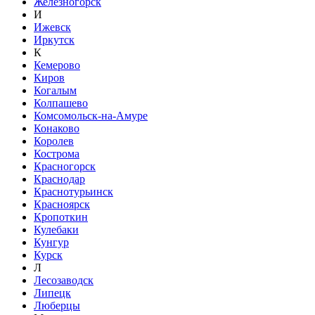
Железногорск
И
Ижевск
Иркутск
К
Кемерово
Киров
Когалым
Колпашево
Комсомольск-на-Амуре
Конаково
Королев
Кострома
Красногорск
Краснодар
Краснотурьинск
Красноярск
Кропоткин
Кулебаки
Кунгур
Курск
Л
Лесозаводск
Липецк
Люберцы