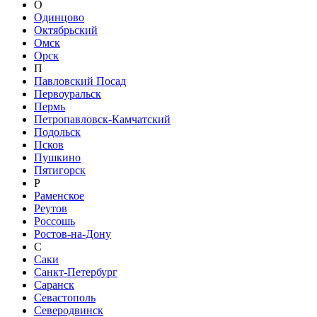
О
Одинцово
Октябрьский
Омск
Орск
П
Павловский Посад
Первоуральск
Пермь
Петропавловск-Камчатский
Подольск
Псков
Пушкино
Пятигорск
Р
Раменское
Реутов
Россошь
Ростов-на-Дону
С
Саки
Санкт-Петербург
Саранск
Севастополь
Северодвинск