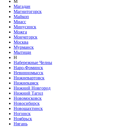
М
Магадан
Магнитогорск
Майкоп
Миасс
Минусинск
Можга
Мончегорск
Москва
Мурманск
Мытищи
Н
Набережные Челны
Наро-Фоминск
Невинномысск
Нижневартовск
Нижнекамск
Нижний Новгород
Нижний Тагил
Новомосковск
Новосибирск
Новошахтинск
Ногинск
Ноябрьск
Нягань