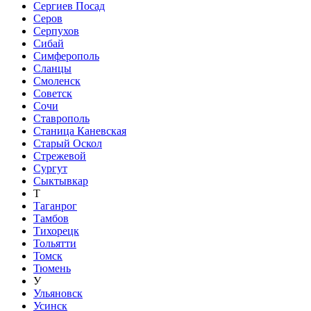
Сергиев Посад
Серов
Серпухов
Сибай
Симферополь
Сланцы
Смоленск
Советск
Сочи
Ставрополь
Станица Каневская
Старый Оскол
Стрежевой
Сургут
Сыктывкар
Т
Таганрог
Тамбов
Тихорецк
Тольятти
Томск
Тюмень
У
Ульяновск
Усинск