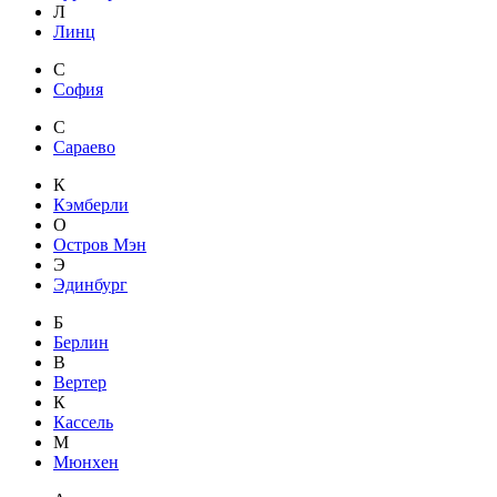
Л
Линц
С
София
С
Сараево
К
Кэмберли
О
Остров Мэн
Э
Эдинбург
Б
Берлин
В
Вертер
К
Кассель
М
Мюнхен