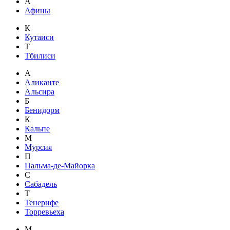
А
Афины
К
Кутаиси
Т
Тбилиси
А
Аликанте
Альсира
Б
Бенидорм
К
Кальпе
М
Мурсия
П
Пальма-де-Майорка
С
Сабадель
Т
Тенерифе
Торревьеха
М