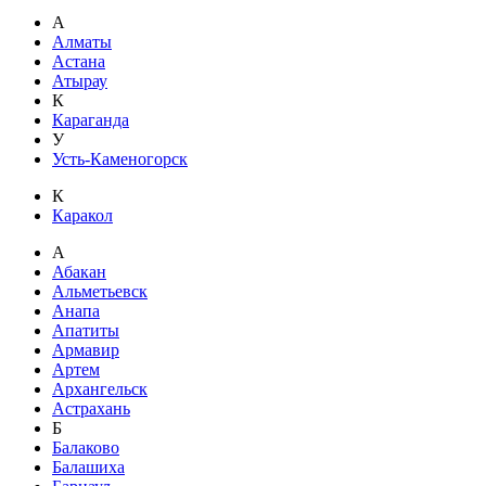
А
Алматы
Астана
Атырау
К
Караганда
У
Усть-Каменогорск
К
Каракол
А
Абакан
Альметьевск
Анапа
Апатиты
Армавир
Артем
Архангельск
Астрахань
Б
Балаково
Балашиха