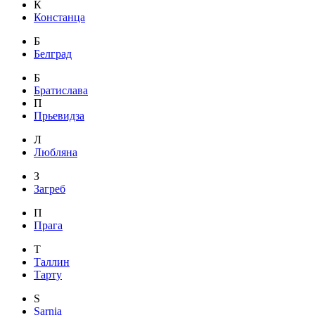
К
Констанца
Б
Белград
Б
Братислава
П
Прьевидза
Л
Любляна
З
Загреб
П
Прага
Т
Таллин
Тарту
S
Sarnia