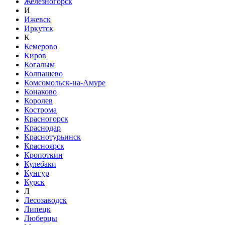
Железногорск
И
Ижевск
Иркутск
К
Кемерово
Киров
Когалым
Колпашево
Комсомольск-на-Амуре
Конаково
Королев
Кострома
Красногорск
Краснодар
Краснотурьинск
Красноярск
Кропоткин
Кулебаки
Кунгур
Курск
Л
Лесозаводск
Липецк
Люберцы