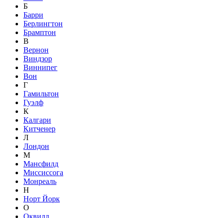
Б
Барри
Берлингтон
Брамптон
В
Вернон
Виндзор
Виннипег
Вон
Г
Гамильтон
Гуэлф
К
Калгари
Китченер
Л
Лондон
М
Мансфилд
Миссиссога
Монреаль
Н
Норт Йорк
О
Оквилл