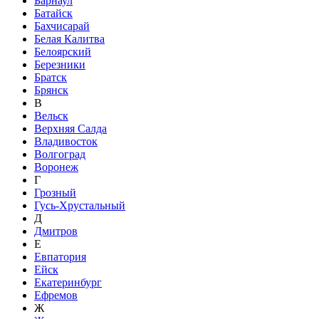
Барнаул
Батайск
Бахчисарай
Белая Калитва
Белоярский
Березники
Братск
Брянск
В
Вельск
Верхняя Салда
Владивосток
Волгоград
Воронеж
Г
Грозный
Гусь-Хрустальный
Д
Дмитров
Е
Евпатория
Ейск
Екатеринбург
Ефремов
Ж