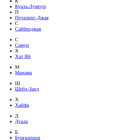
К
Куала-Лумпур
П
Петалинг-Джая
С
Сайберджая
С
Самуи
Х
Хат Яй
М
Манама
Ш
Шейх-Заид
Х
Хайфа
Д
Дуала
Б
Бургкирхен