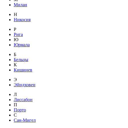
Милан
Н
Никосия
Р
Рига
Ю
Юрмала
Б
Бельцы
К
Кишинев
Э
Эйндховен
Л
Лиссабон
П
Порто
С
Сан-Мигел